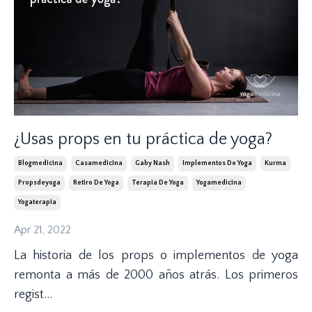
¿Usas props en tu práctica de yoga?
Blogmedicina
Casamedicina
Gaby Nash
Implementos De Yoga
Kurma
Propsdeyoga
Retiro De Yoga
Terapia De Yoga
Yogamedicina
Yogaterapia
Apr 21, 2022
La historia de los props o implementos de yoga
remonta a más de 2000 años atrás. Los primeros
regist...