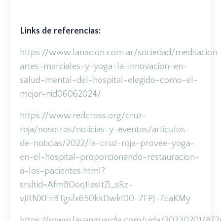
Links de referencias:
https://www.lanacion.com.ar/sociedad/meditacion
artes-marciales-y-yoga-la-innovacion-en-
salud-mental-del-hospital-elegido-como-el-
mejor-nid06062024/
https://www.redcross.org/cruz-
roja/nosotros/noticias-y-eventos/articulos-
de-noticias/2022/la-cruz-roja-provee-yoga-
en-el-hospital-proporcionando-restauracion-
a-los-pacientes.html?
srsltid=AfmBOoq1IasItZi_sRz-
vJRNXEnBTgsfx650kkDwkI00-ZFPJ-7caKMy
https://www.lavanguardia.com/vida/20230201/87