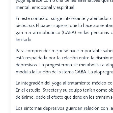
yoga aparece como una de las alternativas que se 
mental, emocional y espiritual.
En este contexto, surge interesante y alentador
de ánimo
. El paper sugiere, que lo hace aumenta
gamma-aminobutírico (GABA) en las personas c
limitado.
Para comprender mejor se hace importante saber 
está respaldada por la relación entre la disminu
depresivos. La progesterona se metaboliza a alo
modula la función del sistema GABA. La alopregnan
La integración del yoga al tratamiento médico co
En el estudio, Streeter y su equipo tenían como ob
de ánimo, dado el efecto que tiene en los transm
Los síntomas depresivos guardan relación con la 