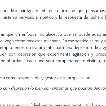
uede influir igualmente en la forma en que pensamos.
el sistema nervioso simpático y la respuesta de lucha o h
.
rar que un enfoque multifacético que se puede adapta
 el yoga como medicina milenaria. En ese sentido es muy r
jemplo, entre un tratamiento para una depresión de alg
guien con depresión que experimenta agitación y preo
 de abordar a cada uno será completamente distinta, a 
era como responsable y gestor de tu propia salud!
o con depresión (o bien con síntomas que podrían derivar
oga terapéutico (idealmente personalizada) y/o bien q