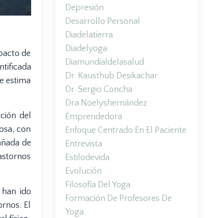
Depresión
Desarrollo Personal
Diadelatierra
Diadelyoga
mpacto de
Diamundialdelasalud
tificada
Dr. Kausthub Desikachar
e estima
Dr. Sergio Concha
Dra.noelyshernández
ción del
Emprendedora
tosa, con
Enfoque Centrado En El Paciente
pañada de
Entrevista
astornos
Estilodevida
Evolución
Filosofía Del Yoga
 han ido
Formación De Profesores De
rnos. El
Yoga