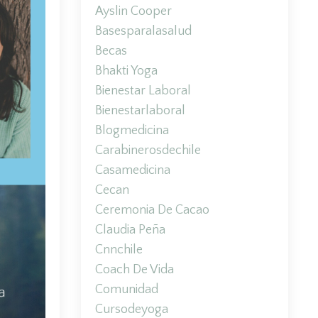
Ayslin Cooper
Basesparalasalud
Becas
Bhakti Yoga
Bienestar Laboral
Bienestarlaboral
Blogmedicina
Carabinerosdechile
Casamedicina
Cecan
Ceremonia De Cacao
Claudia Peña
Cnnchile
Coach De Vida
Comunidad
Cursodeyoga