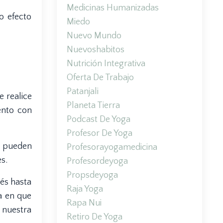
Medicinas Humanizadas
o efecto
Miedo
Nuevo Mundo
Nuevoshabitos
Nutrición Integrativa
Oferta De Trabajo
Patanjali
e realice
Planeta Tierra
ento con
Podcast De Yoga
Profesor De Yoga
e pueden
Profesorayogamedicina
s.
Profesordeyoga
Propsdeyoga
és hasta
Raja Yoga
a en que
Rapa Nui
 nuestra
Retiro De Yoga