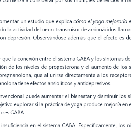
comienza a considerar por sus múltiples beneficios a nive
 comentar un estudio que explica
cómo el yoga mejoraría e
ndo la actividad del neurotransmisor de aminoácidos llam
on depresión. Observándose además que el efecto es d
que la conexión entre el sistema GABA y los síntomas de
ción de los niveles de progesterona y el aumento de los 
pregnanolona, ​​que al unirse directamente a los recepto
olona tiene efectos ansiolíticos y antidepresivos.
nvencional puede aumentar el bienestar y disminuir los s
jetivo explorar si la práctica de yoga produce mejoría en 
isores GABA.
insuficiencia en el sistema GABA. Específicamente, los ni