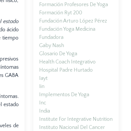
l físico,
Formación Profesores De Yoga
Formación Ryt 200
Fundación Arturo López Pérez
l estado
Fundación Yoga Medicina
ado ácido
Fundadora
e tiempo
Gaby Nash
Glosario De Yoga
presivos
Health Coach Integrativo
síntomas
Hospital Padre Hurtado
res GABA
Iayt
Iin
Implementos De Yoga
íntomas.
Inc
el estado
India
Institute For Integrative Nutrition
veles de
Instituto Nacional Del Cancer