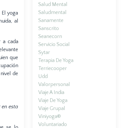
Salud Mental
Saludmental
 El yoga
Sanamente
uida, al
Sanscrito
Seanecorn
r a cada
Servicio Social
elevante
Sytar
uien que
Terapia De Yoga
cupación
Terriecooper
nivel de
Udd
Valorpersonal
Viaje A India
Viaje De Yoga
 en esta
Viaje Grupal
Viniyoga®
Voluntariado
ue se lo