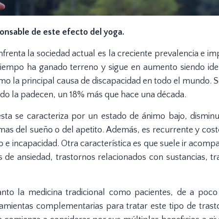
onsable de este efecto del yoga.
renta la sociedad actual es la creciente prevalencia e i
tiempo ha ganado terreno y sigue en aumento siendo iden
mo la principal causa de discapacidad en todo el mundo. S
ndo la padecen, un 18% más que hace una década.
ta se caracteriza por un estado de ánimo bajo, disminu
lemas del sueño o del apetito. Además, es recurrente y cos
to e incapacidad. Otra característica es que suele ir acom
s de ansiedad, trastornos relacionados con sustancias, tr
nto la medicina tradicional como pacientes, de a poco
amientas complementarias para tratar este tipo de trasto